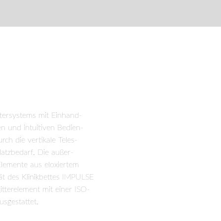
stoffauflagen erlauben eine einfache
nd austauschbar.
ttersystems mit Einhand-
n und intuitiven Bedien­
ch die vertikale Teles­
latzbedarf. Die außer­
 Elemente aus eloxiertem
tät des Klinikbettes IMPULSE