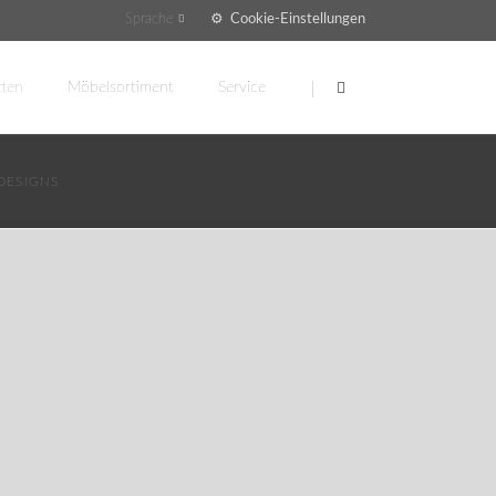
Cookie-Einstellungen
Sprache
Navigation
überspringen
tten
Möbelsortiment
Service
Bettflucht-System SENSICARE
Nachtschränke
Malsch Helpdesk
DESIGNS
Server
Malsch Academy
Schränke
Kontakt
Sideboards
Anfrage Pflegebetten
Stühle und Tische
Rückmeldung erfassen
Serviceauftrag
Downloadcenter
Sitemap