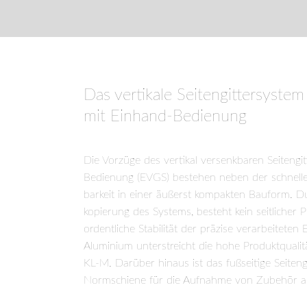
Liegefläche
erhältlich. Die entnehmbaren Kunst
Reinigung und Desinfektion und sind kurzerha
Das vertikale Seitengittersystem
mit Einhand-Bedienung
Die Vorzüge des vertikal versenkbaren Seitengi
Bedienung (EVGS) bestehen neben der schnelle
barkeit in einer äußerst kompakten Bauform. Dur
kopierung des Systems, besteht kein seitlicher P
ordentliche Stabilität der präzise verarbeiteten
Aluminium unterstreicht die hohe Produkt­quali