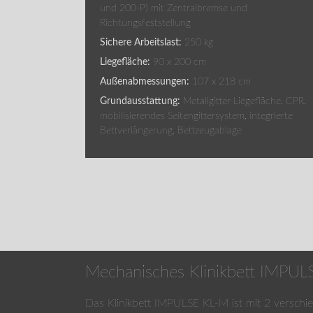
und 200-P) mit Zentralbremse und
Richtungsfeststellung
Sichere Arbeitslast:
250 kg
Liegefläche:
90 x 200 cm
Außenabmessungen:
107 x 218 cm
Grundausstattung:
Metallgitter-Liegefläche, CPR,
mobilisierendes Seitengittersystem, integrierte
Bettverlängerung, Bettzeugablage
Mechanisches Klinikbett IMPU
Das Klinikbett IMPULSE KL-M ist mit 2 verschie