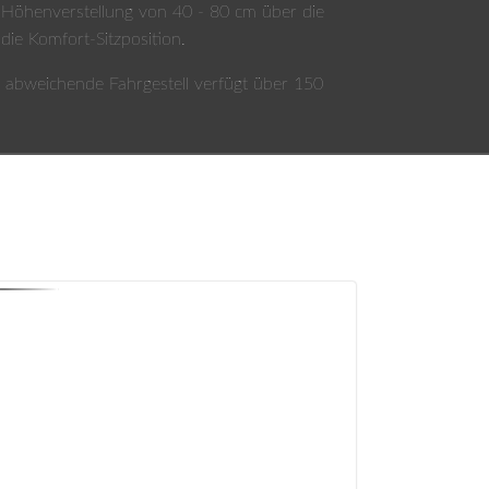
 Höhenverstellung von 40 - 80 cm über die
ie Komfort-Sitzposition.
as abweichende Fahrgestell verfügt über 150
ist zur Gesunderhaltung des
ion ist die Versorgung der
er Höhe möglich.