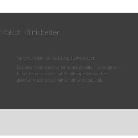
ändige Besicherung (4) des
 Malsch Klinikbetten
Schwenkbares Seitengittersystem
Die abschwenkbare Variante des geteilten Seitengitters
bietet technisch bedingt 3 Höhenpositionen bei
gleicher Materialbeschaffenheit und Stabilität.