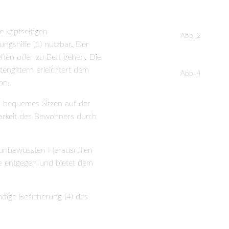
tter­element mit einer ISO-
sgestattet.
 kopfseitigen
Abb. 2
ungshilfe (1) nutzbar. Der
stehen oder zu Bett gehen. Die
tengittern erleichtert dem
Abb. 4
on.
in bequemes Sitzen auf der
barkeit des Bewohners durch
m unbewussten Herausrollen
he entgegen und bietet dem