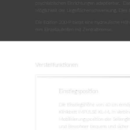
psychiatrischen Einrichtungen adaptierbar. D
Möglichkeit der Liegeflächenschwenkung. Dies 
Die Edition 200-P bietet eine hydraulische Höh
mm Einzellaufrollen mit Zentralbremse.
Verstellfunktionen
Einstiegsposition
Die Einstiegshöhe von 40 cm ermög
Klinikbett IMPULSE KL-M. In Verbind
Mobilisierungsposition der Seiten­g
und Bewohner bequem und sicher im