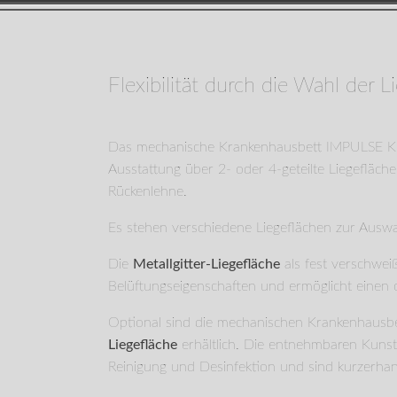
IMPULSE KL-M Edition 300
Flexibilität durch die Wahl der L
Das mechanische Krankenhausbett IMPULSE KL
Ausstattung über 2- oder 4-geteilte Liegefläch
Rückenlehne.
Es stehen verschiedene Liegeflächen zur Auswa
Die
Metallgitter-Liege­fläche
als fest verschwei
Belüftungs­eigenschaften und er­möglicht einen o
Optional sind die mechanischen Krankenhausbe