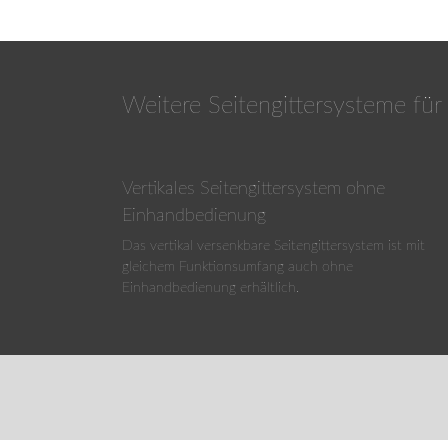
Auf maximale Höhe teleskopiert, ist eine vollst
Bewohners möglich.
Weitere Seitengittersysteme für
Vertikales Seitengittersystem ohne
Einhandbedienung
Das vertikal versenkbare Seitengittersystem ist mit
gleichem Funktionsumfang auch ohne
Einhandbedienung erhältlich.