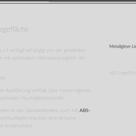
JETZT VERGLEICHEN
IMPULSE KL-M Edition 200
iegefläche
Metallgitter-L
-M verfügt abhängig von der gewählten
en mit optionalem Matratzen­ausgleich der
ABS-Liegefläc
hl:
ßte Ausführung verfügt über hervorragende
ptimalen Feuchtigkeits­transfer.
tten in den Standardbreiten auch mit
ABS-