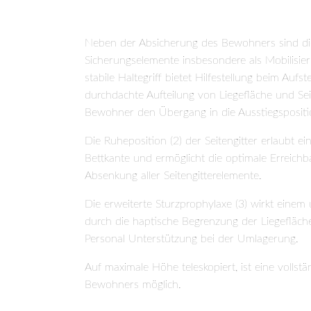
KL-M. Darüber hinaus ist das fußseitige Seitengi
Normschiene für die Aufnahme von Zubehör au
Neben der Absicherung des Bewohners sind die
Sicherungselemente insbesondere als Mobilisier
stabile Haltegriff bietet Hilfestellung beim Auf
durchdachte Aufteilung von Liegefläche und Sei
Bewohner den Übergang in die Ausstiegspositi
Die Ruheposition (2) der Seitengitter erlaubt e
Bettkante und ermöglicht die optimale Erreich
Absenkung aller Seitengitterelemente.
Die erweiterte Sturzprophylaxe (3) wirkt eine
durch die haptische Begrenzung der Liegefläc
Personal Unterstützung bei der Umlagerung.