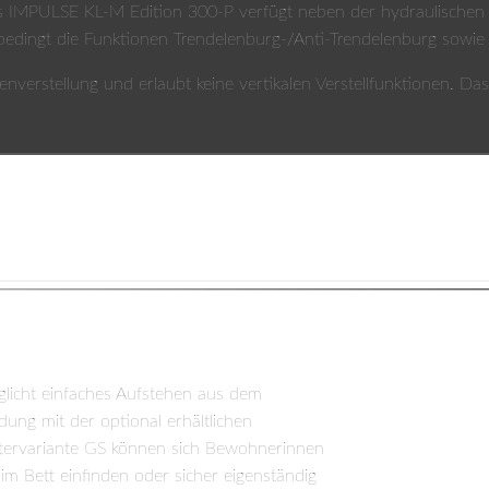
as IMPULSE KL-M Edition 300-P verfügt neben der hydraulischen
bedingt die Funktionen Trendelenburg-/Anti-Trendelenburg sowie d
enverstellung und erlaubt keine vertikalen Verstellfunktionen. D
Arbeitshöhe
licht einfaches Aufstehen aus dem
Ergonomisches, rückenschonendes Arbeiten 
ung mit der optional erhältlichen
Pflegepersonals wichtig. In der Arbeitsposit
itter­variante GS können sich Bewohnerinnen
Bewohnerinnen und Bewohner in angenehm
 Bett einfinden oder sicher eigenständig