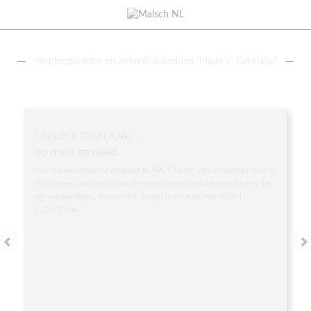
Verpleegbedden en ziekenhuisbedden "Made in Germany"
Malsch INDIVIDUAL –
op maat gemaakt
Het indrukwekkende zorgbed AURA "Chalet" van zongerijpt hout is
slechts een voorbeeld van de verscheidenheid aan producten die
wij vervaardigen. Persoonlijk design in de zorg met Malsch
INDIVIDUAL.