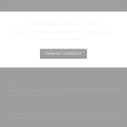
Wereldwijde verkoop en service
Malsch heeft een netwerk van betrouwbare partners
over de hele wereld.
NAAR HET OVERZICHT
Events
Momenteel zijn er geen nieuwsitems.
Certificaten