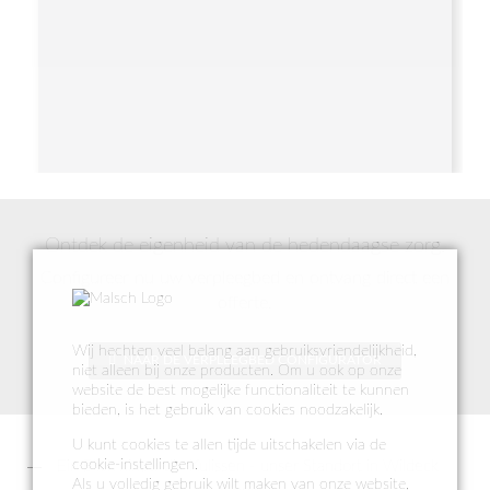
Ontdek de eigenheid van de hedendaagse zorg.
Configureer nu uw verpleegbed en ontvang direct een
offerte.
Wij hechten veel belang aan gebruiksvriendelijkheid,
NAAR DE VERPLEEGBED CONFIGURATOR
niet alleen bij onze producten. Om u ook op onze
website de best mogelijke functionaliteit te kunnen
bieden, is het gebruik van cookies noodzakelijk.
U kunt cookies te allen tijde uitschakelen via de
cookie-instellingen.
Ein Blick hinter die Kulissen - unser Standort in Wildeck
Als u volledig gebruik wilt maken van onze website,