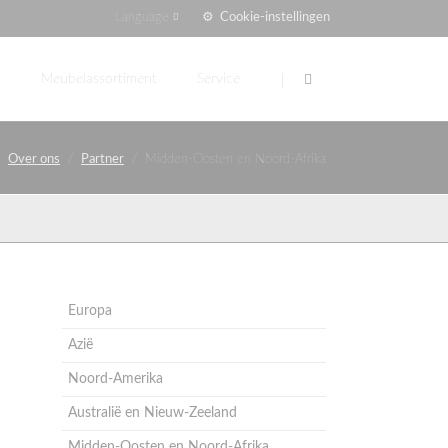
Cookie-instellingen
Language
Navigatie
overslaan
n
Meubelassortiment
Service
Accessoires
Nachtkastjes
Contacteer ons
Over ons
Partner
Midden-Oosten en Noord-Afrika
Server
Vraag over verpleegbedden
Kasten
Service bestelling
Dressoirs
FAQ
Stoelen en tafels
Download centrum
Site map
Europa
Azië
Noord-Amerika
Australië en Nieuw-Zeeland
Midden-Oosten en Noord-Afrika