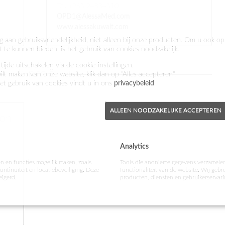
Tel. +965 24834510
OPD1@AlessaMed.com
www.alessakuwait.com
g aan gebruiksvriendelijkheid, niet alleen bij onze producten. Om u ook o
it te kunnen bieden, is het gebruik van cookies noodzakelijk.
tijde uitschakelen via de cookie-instellingen.
Tunesië
wilt maken van onze website, klik dan op "Alles accepteren".
et gebruik van cookies vindt u in ons
privacybeleid
.
ALLEEN NOODZAKELIJKE ACCEPTEREN
ion
Analytics
en en functies mogelijk maken, zoals
Tools die anonieme gegevens verzamelen
continuïteit en locatiebeveiliging. Deze
functionaliteit van de website. Wij geb
eigerd.
producten, diensten en gebruikerservari