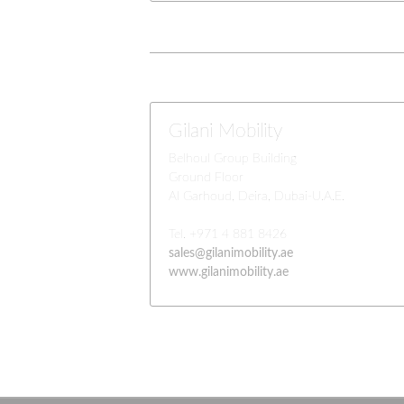
Gilani Mobility
Belhoul Group Building
Ground Floor
Al Garhoud, Deira, Dubai-U.A.E.
Tel. +971 4 881 8426
sales@gilanimobility.ae
www.gilanimobility.ae