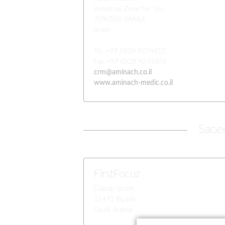
Industrial Zone Nir Tzvi
Midden-
7290500 RAMLE
Israel
Zuid-Afr
Service &
Tel. +97 (0)28 9274815
Fax +97 (0)28 9274803
Beurzen
crm@aminach.co.il
www.aminach-medic.co.il
Saoed
FirstFocuz
Dabab Street
11471 Riyadh
Saudi Arabia