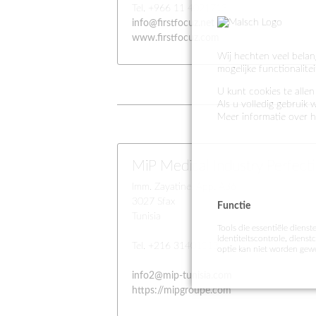
Tel. +966 11 4021713
info@firstfocuz.net
www.firstfocuz.com
Wij hechten veel belan
mogelijke functionalite
U kunt cookies te allen 
Als u volledig gebruik 
Meer informatie over h
MiP Medical Industry Perfect
Imm. Zayatine, App. A36
3027 Sfax
Functie
Tunisia
Tools die essentiële dienst
identiteitscontrole, dienst
Tel. +216 31401013
optie kan niet worden gew
info2@mip-tunisia.com
https://mipgroupe.com