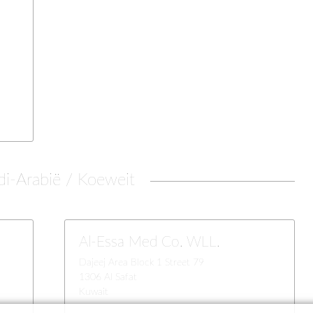
Oosten en Noord-Afrika
ika
 diensten
i-Arabië / Koeweit
Al-Essa Med Co. WLL.
Dajeej Area Block 1 Street 79
1306 Al Safat
Kuwait