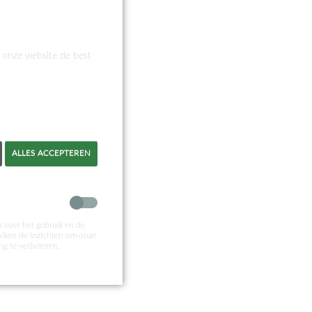
p onze website de best
ALLES ACCEPTEREN
 over het gebruik en de
ruiken de inzichten om onze
ng te verbeteren.