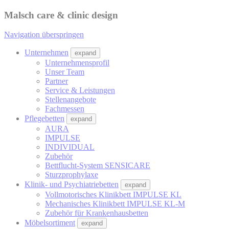
Malsch care & clinic design
Navigation überspringen
Unternehmen
expand
Unternehmensprofil
Unser Team
Partner
Service & Leistungen
Stellenangebote
Fachmessen
Pflegebetten
expand
AURA
IMPULSE
INDIVIDUAL
Zubehör
Bettflucht-System SENSICARE
Sturzprophylaxe
Klinik- und Psychiatriebetten
expand
Vollmotorisches Klinikbett IMPULSE KL
Mechanisches Klinikbett IMPULSE KL-M
Zubehör für Krankenhausbetten
Möbelsortiment
expand