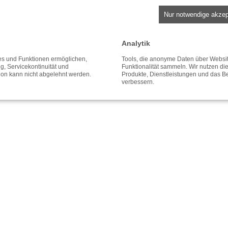
Nur notwendige akzep
Analytik
ces und Funktionen ermöglichen,
Tools, die anonyme Daten über Websi
ng, Servicekontinuität und
Funktionalität sammeln. Wir nutzen di
tion kann nicht abgelehnt werden.
Produkte, Dienstleistungen und das B
verbessern.