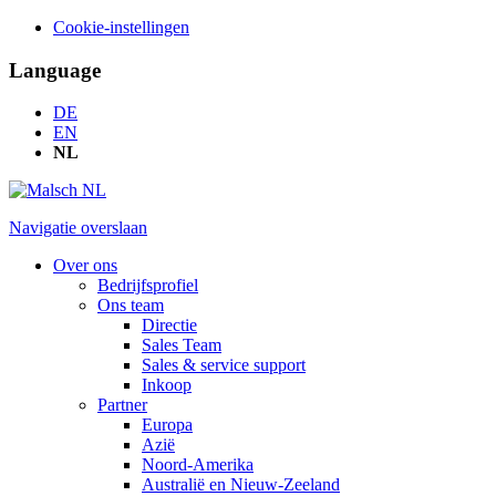
Cookie-instellingen
Language
DE
EN
NL
Navigatie overslaan
Over ons
Bedrijfsprofiel
Ons team
Directie
Sales Team
Sales & service support
Inkoop
Partner
Europa
Azië
Noord-Amerika
Australië en Nieuw-Zeeland