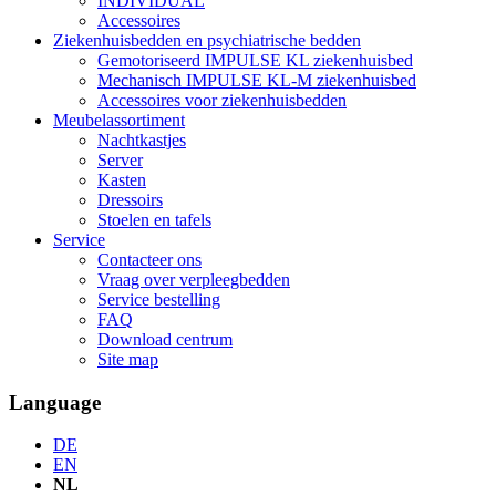
INDIVIDUAL
Accessoires
Ziekenhuisbedden en psychiatrische bedden
Gemotoriseerd IMPULSE KL ziekenhuisbed
Mechanisch IMPULSE KL-M ziekenhuisbed
Accessoires voor ziekenhuisbedden
Meubelassortiment
Nachtkastjes
Server
Kasten
Dressoirs
Stoelen en tafels
Service
Contacteer ons
Vraag over verpleegbedden
Service bestelling
FAQ
Download centrum
Site map
Language
DE
EN
NL