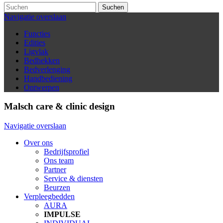
Suchen
Navigatie overslaan
Functies
Edities
Ligvlak
Bedhekken
Bedverlenging
Handbediening
Ontwerpen
Malsch care & clinic design
Navigatie overslaan
Over ons
Bedrijfsprofiel
Ons team
Partner
Service & diensten
Beurzen
Verpleegbedden
AURA
IMPULSE